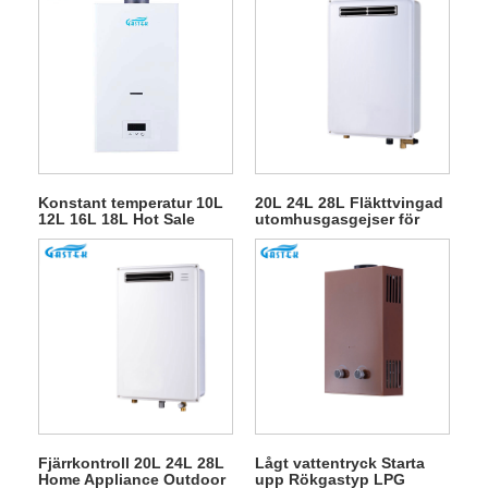
Konstant temperatur 10L
20L 24L 28L Fläkttvingad
12L 16L 18L Hot Sale
utomhusgasgejser för
Rökrörstyp
varmvattendusch
Väggmonterad Tanklös
Instant LPG Naturligt
Varmvatten Gas
Vattenvärmare för dusch
Fjärrkontroll 20L 24L 28L
Lågt vattentryck Starta
Home Appliance Outdoor
upp Rökgastyp LPG