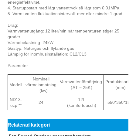
energieffektivitet.
4. Startuppstart med lågt vattentryck så lågt som 0,01MPa.
5. Varmt vatten fluktuationsintervall: mer eller mindre 1 grad.
Drag:
Varmvattenutgång: 12 liter/min när temperaturen stiger 25
grader.
Värmebelastning: 24kW
Gastyp: Naturgas och flytande gas
Lämplig för inomhusinstallation: C12/C13
Parameter:
Nominell
Varmvattenförsörjning
Produktstorlek
Modell
värmeinmatning
（ΔT = 25K）
(mm)
(kw)
ND13-
12l
24
550*350*180
ozp **
(komfortdusch)
Relaterad kategori