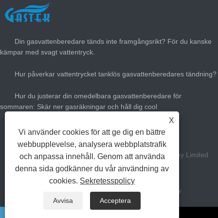
SENASTE NYTT
Din gasvattenberedare tänds inte framgångsrikt? För du kanske
kämpar med svagt vattentryck.
Hur påverkar vattentrycket tanklös gasvattenberedares tändning?
Hur du justerar din omedelbara gasvattenberedare för
sommaren: Skär ner gasräkningar och håll dig cool
X
Hur stor gasvärmare värme behöver du?
Vi använder cookies för att ge dig en bättre
webbupplevelse, analysera webbplatstrafik
Copyright Zhongshan Gastek Home Appliance Company Limited
och anpassa innehåll. Genom att använda
denna sida godkänner du vår användning av
alla rättigheter reserverade.
cookies.
Sekretesspolicy
Länkar
Sitemap
RSS
XML
Privacy Policy
Avvisa
Acceptera