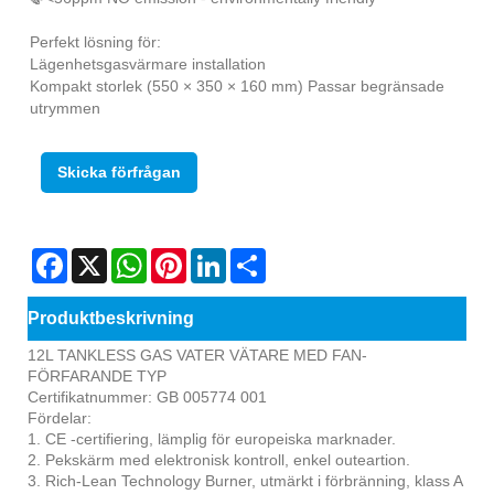
Perfekt lösning för:
Lägenhetsgasvärmare installation
Kompakt storlek (550 × 350 × 160 mm) Passar begränsade
utrymmen
Skicka förfrågan
Facebook
X
WhatsApp
Pinterest
LinkedIn
Share
Produktbeskrivning
12L TANKLESS GAS VATER VÄTARE MED FAN-
FÖRFARANDE TYP
Certifikatnummer: GB 005774 001
Fördelar:
1. CE -certifiering, lämplig för europeiska marknader.
2. Pekskärm med elektronisk kontroll, enkel outeartion.
3. Rich-Lean Technology Burner, utmärkt i förbränning, klass A