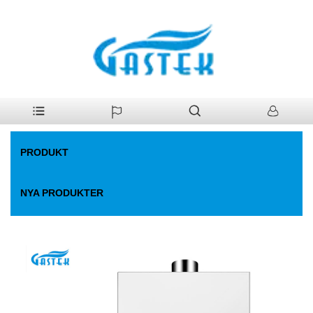
>
Produkt
>
Gas varmvattenberedare
>
Fan-Forced Constant Temp.
Hem
Gasvärmare
PRODUKT
NYA PRODUKTER