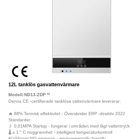
12L tanklös gasvattenvärmare
Modell:ND13-ZDP **
Denna CE -certifierade tanklösa vattenvärmare levererar:
🔥 88% Termisk effektivitet - Överskrider ERP -direktiv 2022
Standarder
💧 0,01MPA Startup - fungerar i områden med lågt vattentryck
🌡 ± 1 ° C noggrannhet - intelligent temperaturkontroll
🍃<56ppm NO emission - environmentally friendly