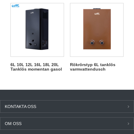
Gas Water Heater
Gasvattenberedare
6L 10L 12L 16L 18L 20L
Rökrörstyp 6L tanklös
Tanklös momentan gasol
varmvattendusch
gasgejser för dusch
Gasgejser
KONTAKTA OSS
OM OSS