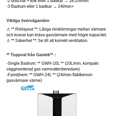
-2 duschar + kök eller 1 badkar → 16-20l/min
-3
Badrum eller 1 badkar → 24l/min+
Viktiga överväganden
⚠ ** Rörlayout **: Långa rörskörningar mellan värmare
och kranar kan kräva gasvärmare med högre kapacitet.
⚠ ** Säkerhet **: Se till att korrekt ventilation.
** Toppval från Gastek*
*：
-Single Badrum: ** GWH-10L ** (10L/min, kompakt
väggmonterad gas varmvattenberedare)
-Familjhem: ** GWH-24L ** (24l/min fläktbensin
gasvärmare värme)