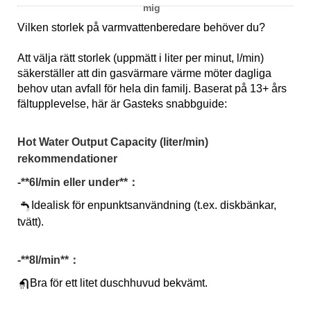
mig
Vilken storlek på varmvattenberedare behöver du?
Att välja rätt storlek (uppmätt i liter per minut, l/min)
säkerställer att din gasvärmare värme möter dagliga
behov utan avfall för hela din familj. Baserat på 13+ års
fältupplevelse, här är Gasteks snabbguide:
Hot Water Output Capacity (liter/min)
rekommendationer
-*
*6l/min eller under*
*：
Idealisk för enpunktsanvändning (t.ex. diskbänkar,
tvätt).
-*
*8l/min*
*：
Bra för ett litet duschhuvud bekvämt.