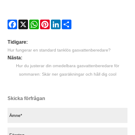
Facebook
X
WhatsApp
Pinterest
LinkedIn
Share
Tidigare:
Hur fungerar en standard tanklös gasvattenberedare?
Nästa:
Hur du justerar din omedelbara gasvattenberedare för
sommaren: Skär ner gasräkningar och håll dig cool
Skicka förfrågan