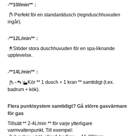
-*
*10l/min*
*：
Perfekt för en standarddusch (regnduschhuvuden
ingår).
-**12L/min**：
Stöder stora duschhuvuden för en spa-liknande
upplevelse.
-**14L/min**：
Kör ** 1 dusch + 1 kran ** samtidigt (t.ex.
badrum + kök).
Flera punktsystem samtidigt? Gå större gasvärmare
för gas
Tillsätt ** 2-4L/min ** för varje ytterligare
varmvattenpunkt. Till exempel: