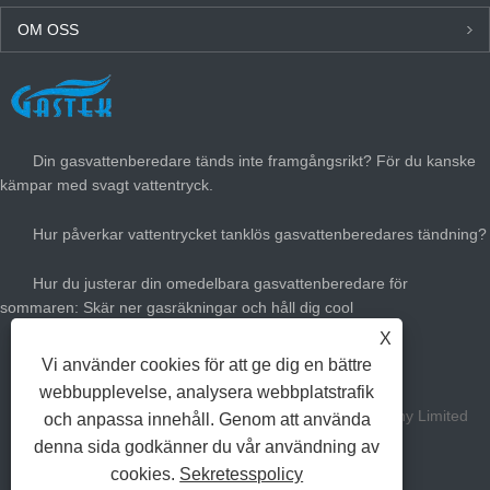
OM OSS
SENASTE NYTT
Din gasvattenberedare tänds inte framgångsrikt? För du kanske
kämpar med svagt vattentryck.
Hur påverkar vattentrycket tanklös gasvattenberedares tändning?
Hur du justerar din omedelbara gasvattenberedare för
sommaren: Skär ner gasräkningar och håll dig cool
X
Hur stor gasvärmare värme behöver du?
Vi använder cookies för att ge dig en bättre
webbupplevelse, analysera webbplatstrafik
Copyright Zhongshan Gastek Home Appliance Company Limited
och anpassa innehåll. Genom att använda
denna sida godkänner du vår användning av
alla rättigheter reserverade.
cookies.
Sekretesspolicy