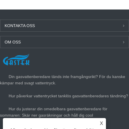
KONTAKTA OSS
OM OSS
SENASTE NYTT
Din gasvattenberedare tänds inte framgångsrikt? För du kanske
kämpar med svagt vattentryck.
Hur påverkar vattentrycket tanklös gasvattenberedares tändning?
Hur du justerar din omedelbara gasvattenberedare för
sommaren: Skär ner gasräkningar och håll dig cool
X
Hur stor gasvärmare värme behöver du?