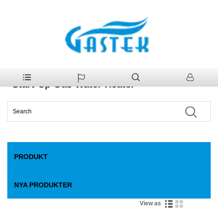
>
Produkt
>
Gas varmvattenberedare
>
Fan-Forced Normal-Water
Hem
Pressure Start-Up Gas Water Heater
Fan-Forced Normal-Water Pressure
Start-Up Gas Water Heater
PRODUKT
NYA PRODUKTER
View as