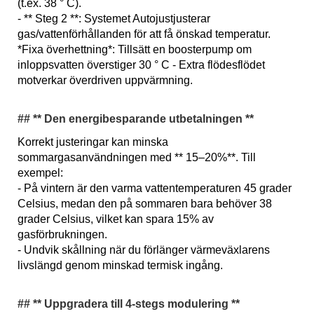
(t.ex. 38 ° C).
- ** Steg 2 **: Systemet Autojustjusterar
gas/vattenförhållanden för att få önskad temperatur.
*Fixa överhettning*: Tillsätt en boosterpump om
inloppsvatten överstiger 30 ° C - Extra flödesflödet
motverkar överdriven uppvärmning.
## ** Den energibesparande utbetalningen **
Korrekt justeringar kan minska
sommargasanvändningen med ** 15–20%**. Till
exempel:
- På vintern är den varma vattentemperaturen 45 grader
Celsius, medan den på sommaren bara behöver 38
grader Celsius, vilket kan spara 15% av
gasförbrukningen.
- Undvik skållning när du förlänger värmeväxlarens
livslängd genom minskad termisk ingång.
## ** Uppgradera till 4-stegs modulering **