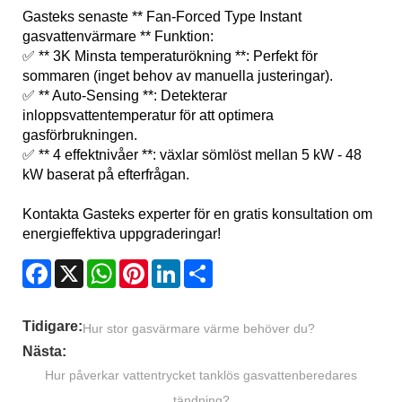
Gasteks senaste ** Fan-Forced Type Instant
gasvattenvärmare ** Funktion:
✅ ** 3K Minsta temperaturökning **: Perfekt för
sommaren (inget behov av manuella justeringar).
✅ ** Auto-Sensing **: Detekterar
inloppsvattentemperatur för att optimera
gasförbrukningen.
✅ ** 4 effektnivåer **: växlar sömlöst mellan 5 kW - 48
kW baserat på efterfrågan.
Kontakta Gasteks experter för en gratis konsultation om
energieffektiva uppgraderingar!
Facebook
X
WhatsApp
Pinterest
LinkedIn
Share
Tidigare:
Hur stor gasvärmare värme behöver du?
Nästa:
Hur påverkar vattentrycket tanklös gasvattenberedares
tändning?