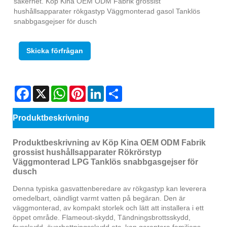
säkerhet. Köp Kina OEM ODM Fabrik grossist
hushållsapparater rökgastyp Väggmonterad gasol Tanklös
snabbgasgejser för dusch
Skicka förfrågan
Facebook
X
WhatsApp
Pinterest
LinkedIn
Share
Produktbeskrivning
Produktbeskrivning av Köp Kina OEM ODM Fabrik
grossist hushållsapparater Rökrörstyp
Väggmonterad LPG Tanklös snabbgasgejser för
dusch
Denna typiska gasvattenberedare av rökgastyp kan leverera
omedelbart, oändligt varmt vatten på begäran. Den är
väggmonterad, av kompakt storlek och lätt att installera i ett
öppet område. Flameout-skydd, Tändningsbrottsskydd,