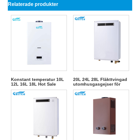
Relaterade produkter
Konstant temperatur 10L
20L 24L 28L Fläkttvingad
12L 16L 18L Hot Sale
utomhusgasgejser för
Rökrörstyp
varmvattendusch
Väggmonterad Tanklös
Instant LPG Naturligt
Varmvatten Gas
Vattenvärmare för dusch