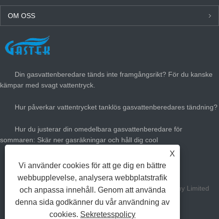
OM OSS
SENASTE NYTT
Din gasvattenberedare tänds inte framgångsrikt? För du kanske
kämpar med svagt vattentryck.
Hur påverkar vattentrycket tanklös gasvattenberedares tändning?
Hur du justerar din omedelbara gasvattenberedare för
sommaren: Skär ner gasräkningar och håll dig cool
X
Hur stor gasvärmare värme behöver du?
Vi använder cookies för att ge dig en bättre
webbupplevelse, analysera webbplatstrafik
Copyright Zhongshan Gastek Home Appliance Company Limited
och anpassa innehåll. Genom att använda
denna sida godkänner du vår användning av
alla rättigheter reserverade.
cookies.
Sekretesspolicy