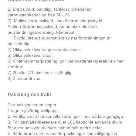
1) Brett utbud, oändligt, tanklöst, omedelbar
varmvattenkapacitet från 5L-18L
2) Multisäkerhetsskydd, som överhettningsskydd,
Antitorrförbränningsskydd, Automatisk elektrisk
pulständningsanordning, Flameout
Skydd, stängs automatiskt av när förbränningen är
ofullständig.
4) Olika selektiva temperaturdisplayer;
5) Olika selektiva rattar;
6) Vinter/sommarjustering, gör varmvattentemperaturen mer
komfort
7) 20 eller 40 min timer tillgänglig
8) 2 batteridrivna
Packning och frakt
Förpackningsegenskaper
1.lager sjövärdig wellpapp.
2. Vertikala och horisontella kartonger finns båda tillgängliga.
3. För gasvattenberedare över 16L kapacitet används skum
för allroundskydd av övre, mitten och nedre delar.
4. Både bruna och presentförpackningar finns tillgängliga.