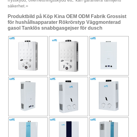
frysskydd, överhettningsskydd etc. kan garantera familjens
säkerhet.=
Produktbild på Köp Kina OEM ODM Fabrik Grossist
för hushållsapparater Rökrörstyp Väggmonterad
gasol Tanklös snabbgasgejser för dusch