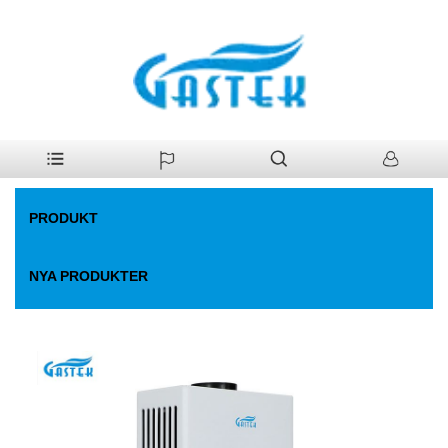
>
Produkt
>
Gas varmvattenberedare
>
Fan-Forced Constant Temp.
Hem
Gasvärmare
PRODUKT
NYA PRODUKTER