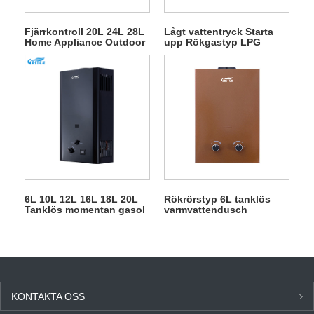
Fjärrkontroll 20L 24L 28L
Lågt vattentryck Starta
Home Appliance Outdoor
upp Rökgastyp LPG
Gas Water Heater
Gasvattenberedare
6L 10L 12L 16L 18L 20L
Rökrörstyp 6L tanklös
Tanklös momentan gasol
varmvattendusch
gasgejser för dusch
Gasgejser
KONTAKTA OSS