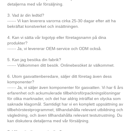
detaljerna med vår försäljning.
3. Vad är din ledtid?
------ Vi kan leverera varorna cirka 25-30 dagar efter att ha
bekräftat konstverket och insättningen.
4. Kan vi sätta vår logotyp eller företagsnamn på dina
produkter?
------ Ja, vi levererar OEM-service och ODM också.
5. Kan jag besöka din fabrik?
------ Välkommen ditt besök. Onlinebesöket är välkommet.
6. Utom gasvattenberedare, säljer ditt företag även dess
komponenter?
------ Ja, vi säljer även komponenter för gasvatten. Vi har 6 års
erfarenhet och ackumulerade tillbehörsförpackningslösningar
för olika marknader, och det har aldrig inträffat en olycka som
saknade klagomål. Samtidigt har vi en komplett uppsättning av
tillbehörstestprogrammet; tillhandahålla relevant utbildning och
vägledning, och även tillhandahålla relevant testutrustning. Du
kan diskutera detaljerna med vår försäljning.