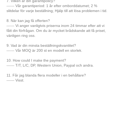
7. Vilken är din garantipolicy?
------ Vår garantiperiod: 1 år efter omborddatumet; 2 %
slitdelar för varje beställning; Hjälp till att lösa problemen i tid.
8. När kan jag få offerten?
------ Vi anger vanligtvis priserna inom 24 timmar efter att vi
fått din förfrågan. Om du är mycket brådskande att få priset,
vänligen ring oss.
9. Vad är din minsta beställningskvantitet?
------ Vår MOQ är 200 st en modell en storlek.
10. How could I make the payment?
------ T/T, L/C, DP, Western Union, Paypal och andra.
11. Får jag blanda flera modeller i en behållare?
------ Visst.