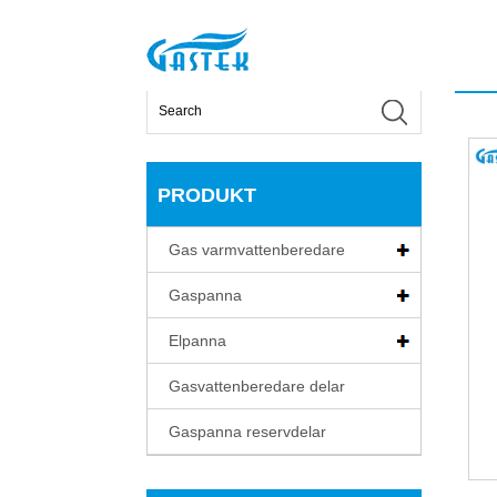
>
Produkt
>
Gas varmvattenberedare
>
Fan-Force
Hem
PRODUKT
Gas varmvattenberedare
Gaspanna
Elpanna
Gasvattenberedare delar
Gaspanna reservdelar