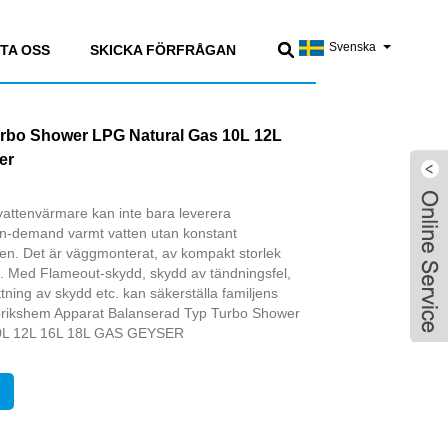
Svenska
TA OSS
SKICKA FÖRFRÅGAN
urbo Shower LPG Natural Gas 10L 12L
er
attenvärmare kan inte bara leverera
on-demand varmt vatten utan konstant
en. Det är väggmonterat, av kompakt storlek
ion. Med Flameout-skydd, skydd av tändningsfel,
tning av skydd etc. kan säkerställa familjens
abrikshem Apparat Balanserad Typ Turbo Shower
L 12L 16L 18L GAS GEYSER