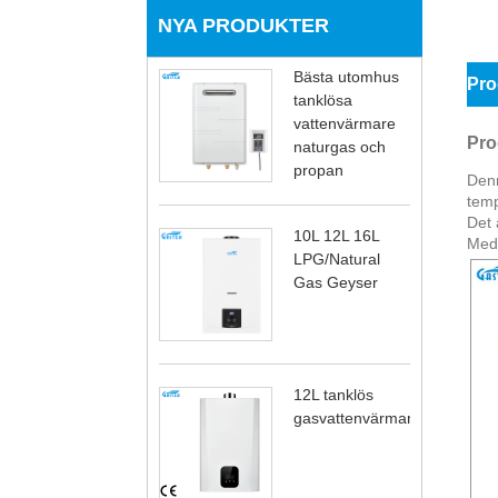
NYA PRODUKTER
Bästa utomhus
Pro
tanklösa
vattenvärmare
Pro
naturgas och
propan
Denn
temp
Det 
10L 12L 16L
Med 
LPG/Natural
Gas Geyser
12L tanklös
gasvattenvärmare