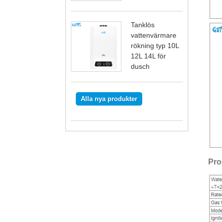
Tanklös
vattenvärmare
rökning typ 10L
12L 14L för
dusch
Alla nya produkter
Pro