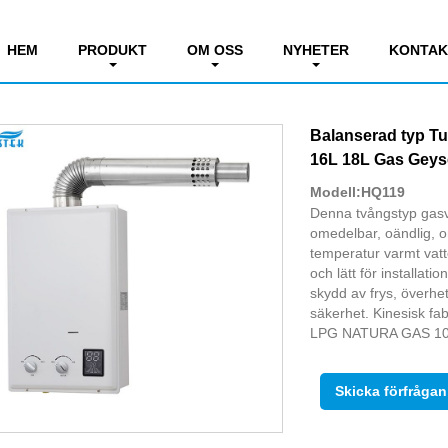
d Constant Temp. Gasvärmare
HEM
PRODUKT
OM OSS
NYHETER
KONTAK
Balanserad typ T
16L 18L Gas Geys
Modell:HQ119
Denna tvångstyp gasv
omedelbar, oändlig, 
temperatur varmt vatt
och lätt för installat
skydd av frys, överhet
säkerhet. Kinesisk f
LPG NATURA GAS 10
Skicka förfrågan