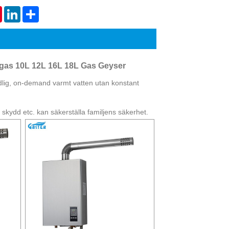
Live
tsApp
Pinterest
LinkedIn
Share
gas 10L 12L 16L 18L Gas Geyser
lig, on-demand varmt vatten utan konstant
skydd etc. kan säkerställa familjens säkerhet.