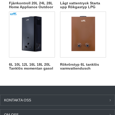
Fjärrkontroll 20L 24L 28L
Lågt vattentryck Starta
Home Appliance Outdoor
upp Rökgastyp LPG
Gas Water Heater
Gasvattenberedare
6L 10L 12L 16L 18L 20L
Rökrörstyp 6L tanklös
Tanklös momentan gasol
varmvattendusch
gasgejser för dusch
Gasgejser
KONTAKTA OSS
OM OSS