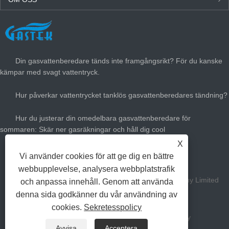
SENASTE NYTT
Din gasvattenberedare tänds inte framgångsrikt? För du kanske
kämpar med svagt vattentryck.
Hur påverkar vattentrycket tanklös gasvattenberedares tändning?
Hur du justerar din omedelbara gasvattenberedare för
sommaren: Skär ner gasräkningar och håll dig cool
X
Hur stor gasvärmare värme behöver du?
Vi använder cookies för att ge dig en bättre
webbupplevelse, analysera webbplatstrafik
Copyright Zhongshan Gastek Home Appliance Company Limited
och anpassa innehåll. Genom att använda
denna sida godkänner du vår användning av
alla rättigheter reserverade.
cookies.
Sekretesspolicy
Länkar
Sitemap
RSS
XML
Privacy Policy
Avvisa
Acceptera