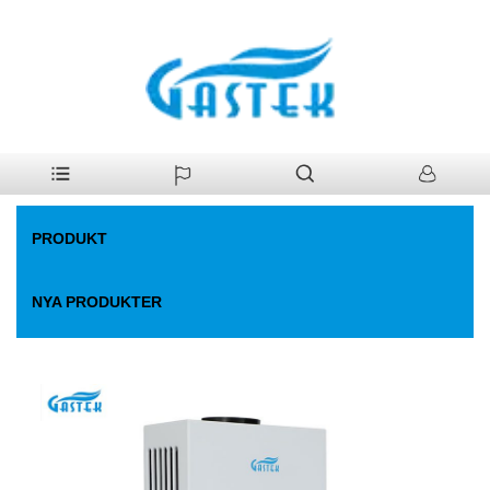
>
Produkt
>
Gas varmvattenberedare
>
Fan-Forced Constant Temp.
Hem
Gasvärmare
PRODUKT
NYA PRODUKTER