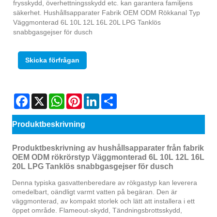
frysskydd, överhettningsskydd etc. kan garantera familjens
säkerhet. Hushållsapparater Fabrik OEM ODM Rökkanal Typ
Väggmonterad 6L 10L 12L 16L 20L LPG Tanklös
snabbgasgejser för dusch
Skicka förfrågan
Facebook
X
WhatsApp
Pinterest
LinkedIn
Share
Produktbeskrivning
Produktbeskrivning av hushållsapparater från fabrik
OEM ODM rökrörstyp Väggmonterad 6L 10L 12L 16L
20L LPG Tanklös snabbgasgejser för dusch
Denna typiska gasvattenberedare av rökgastyp kan leverera
omedelbart, oändligt varmt vatten på begäran. Den är
väggmonterad, av kompakt storlek och lätt att installera i ett
öppet område. Flameout-skydd, Tändningsbrottsskydd,