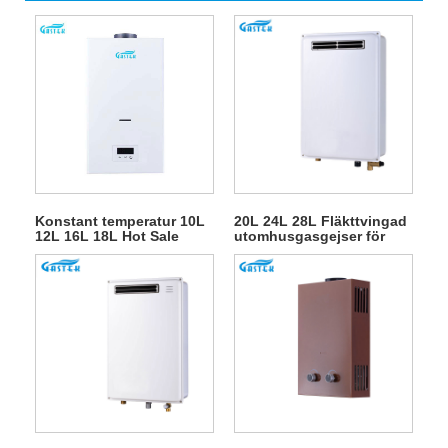
Konstant temperatur 10L
20L 24L 28L Fläkttvingad
12L 16L 18L Hot Sale
utomhusgasgejser för
Rökrörstyp
varmvattendusch
Väggmonterad Tanklös
Instant LPG Naturligt
Varmvatten Gas
Vattenvärmare för dusch