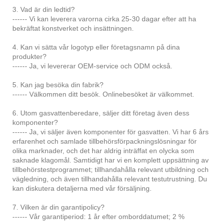
3. Vad är din ledtid?
------ Vi kan leverera varorna cirka 25-30 dagar efter att ha
bekräftat konstverket och insättningen.
4. Kan vi sätta vår logotyp eller företagsnamn på dina
produkter?
------ Ja, vi levererar OEM-service och ODM också.
5. Kan jag besöka din fabrik?
------ Välkommen ditt besök. Onlinebesöket är välkommet.
6. Utom gasvattenberedare, säljer ditt företag även dess
komponenter?
------ Ja, vi säljer även komponenter för gasvatten. Vi har 6 års
erfarenhet och samlade tillbehörsförpackningslösningar för
olika marknader, och det har aldrig inträffat en olycka som
saknade klagomål. Samtidigt har vi en komplett uppsättning av
tillbehörstestprogrammet; tillhandahålla relevant utbildning och
vägledning, och även tillhandahålla relevant testutrustning. Du
kan diskutera detaljerna med vår försäljning.
7. Vilken är din garantipolicy?
------ Vår garantiperiod: 1 år efter omborddatumet; 2 %