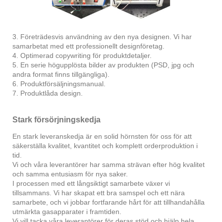
3. Företrädesvis användning av den nya designen. Vi har
samarbetat med ett professionellt designföretag.
4. Optimerad copywriting för produktdetaljer.
5. En serie högupplösta bilder av produkten (PSD, jpg och
andra format finns tillgängliga).
6. Produktförsäljningsmanual.
7. Produktlåda design.
Stark försörjningskedja
En stark leveranskedja är en solid hörnsten för oss för att
säkerställa kvalitet, kvantitet och komplett orderproduktion i
tid.
Vi och våra leverantörer har samma strävan efter hög kvalitet
och samma entusiasm för nya saker.
I processen med ett långsiktigt samarbete växer vi
tillsammans. Vi har skapat ett bra samspel och ett nära
samarbete, och vi jobbar fortfarande hårt för att tillhandahålla
utmärkta gasapparater i framtiden.
Vi vill tacka våra leverantörer för deras stöd och hjälp hela