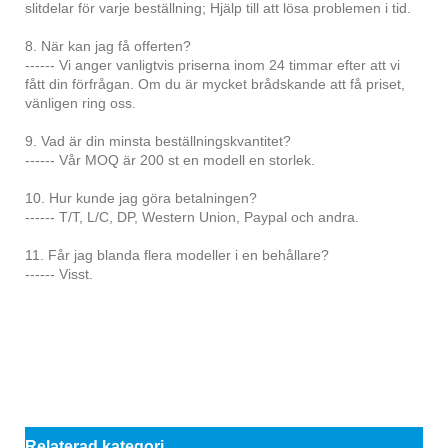
slitdelar för varje beställning; Hjälp till att lösa problemen i tid.
8. När kan jag få offerten?
------ Vi anger vanligtvis priserna inom 24 timmar efter att vi
fått din förfrågan. Om du är mycket brådskande att få priset,
vänligen ring oss.
9. Vad är din minsta beställningskvantitet?
------ Vår MOQ är 200 st en modell en storlek.
10. Hur kunde jag göra betalningen?
------ T/T, L/C, DP, Western Union, Paypal och andra.
11. Får jag blanda flera modeller i en behållare?
------ Visst.
Relaterad kategori