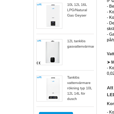
✅ G
10L 12L 16L
- Be
LPG/Natural
- Ko
Gas Geyser
- Ko
- De
skr
- G
på/
12L tanklös
gasvattenvärmare
Vat
➤ M
- Ko
0,0
Tanklös
vattenvärmare
Att
rökning typ 10L
12L 14L för
LED
dusch
Kon
- Ko