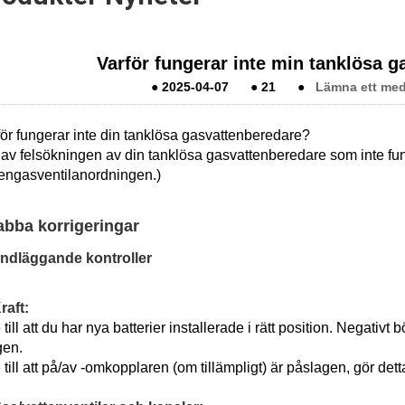
Varför fungerar inte min tanklösa 
●
2025-04-07
●
21
●
Lämna ett med
för fungerar inte din tanklösa gasvattenberedare?
av felsökningen av din tanklösa gasvattenberedare som inte fung
tengasventilanordningen.)
bba korrigeringar
ndläggande kontroller
raft:
 till att du har nya batterier installerade i rätt position. Negativ
gen.
 till att på/av -omkopplaren (om tillämpligt) är påslagen, gör det