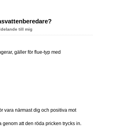
Live
gasvattenberedare?
delande till mig
erar, gäller för flue-typ med
t bör vara närmast dig och positiva mot
ta genom att den röda pricken trycks in.