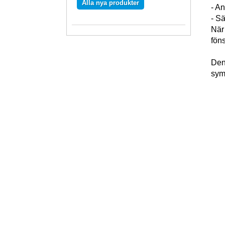
Alla nya produkter
- An
- Sä
När 
föns
Den
sym