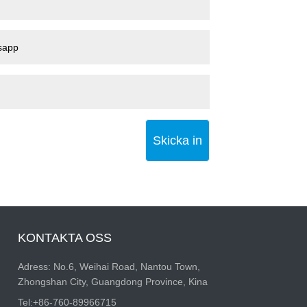
Skicka in
KONTAKTA OSS
Adress: No.6, Weihai Road, Nantou Town,
Zhongshan City, Guangdong Province, Kina
Tel:
+86-760-89966715