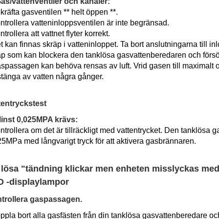
as/vattenventiler och kanaler:
kräfta gasventilen ** helt öppen **.
ntrollera vatteninloppsventilen är inte begränsad.
ntrollera att vattnet flyter korrekt.
t kan finnas skräp i vatteninloppet. Ta bort anslutningarna till i
äp som kan blockera den tanklösa gasvattenberedaren och försök
aspassagen kan behöva rensas av luft. Vrid gasen till maximalt
stänga av vatten några gånger.
tentryckstest
inst 0,025MPA krävs:
ntrollera om det är tillräckligt med vattentrycket. Den tanklös
25MPa med långvarigt tryck för att aktivera gasbrännaren.
 lösa "tändning klickar men enheten misslyckas med
 -displaylampor
trollera gaspassagen.
ppla bort alla gasfästen från din tanklösa gasvattenberedare oc