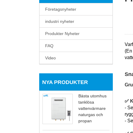
Företagsnyheter
industri nyheter
Produkter Nyheter
Var
FAQ
(En 
vat
Video
Sna
NYA PRODUKTER
Gru
Bästa utomhus
✅ K
tanklösa
- Se
vattenvärmare
ryg
naturgas och
- Se
propan