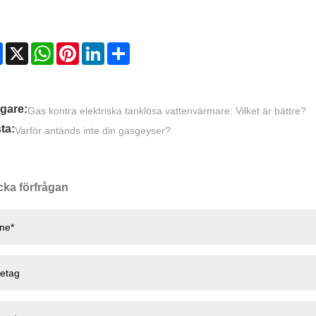
Facebook
X
WhatsApp
Pinterest
LinkedIn
Share
igare:
Gas kontra elektriska tanklösa vattenvärmare: Vilket är bättre?
ta:
Varför antänds inte din gasgeyser?
cka förfrågan