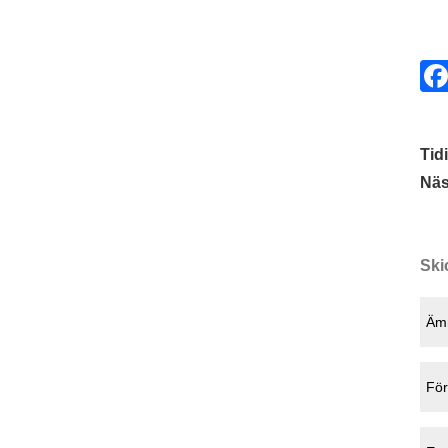
Tid
Näs
Ski