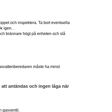
nloppet och inspektera. Ta bort eventuella
 igen. .
 och brännare högt på enheten och slå
a gasvattenberedaren måste ha minst
 att antändas och ingen låga när
h gasventil.