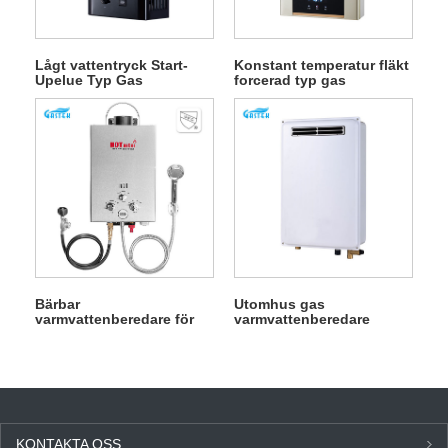
Lågt vattentryck Start-
Konstant temperatur fläkt
Upelue Typ Gas
forcerad typ gas
varmvattenberedare
varmvattenberedare
Bärbar
Utomhus gas
varmvattenberedare för
varmvattenberedare
utomhusbruk
Vattenvärmare
KONTAKTA OSS