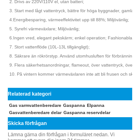
2. Drivs av 220V/110V el, utan batteri;
3. Start med lågt vattentryck, bättre för höga byggnader, gamla bo
4.Energibesparing, värmeeffektivitet upp till 88%; Miljövänlig;
5. Syrefri värmeväxlare; Miljövänlig;
6.Ingen vred, elegant pekskärm; enkel operation; Fashionabla des
7. Stort vattenflöde (10L-13L tillgängligt);
8. Säkrare än rökrörstyp. Använd utomhusluften för förbränning oc
9. Flera säkerhetsanordningar, flameout, över vattentryck, överhet
10. På vintern kommer värmeväxlaren inte att bli frusen och skad
Relaterad kategori
Gas varmvattenberedare
Gaspanna
Elpanna
Gasvattenberedare delar
Gaspanna reservdelar
Skicka förfrågan
Lämna gärna din förfrågan i formuläret nedan. Vi