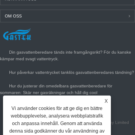
OM OSS
SENASTE NYTT
Din gasvattenberedare tänds inte framgångsrikt? För du kanske
kämpar med svagt vattentryck.
Hur påverkar vattentrycket tanklös gasvattenberedares tändning?
Hur du justerar din omedelbara gasvattenberedare för
sommaren: Skär ner gasräkningar och håll dig cool
X
Hur stor gasvärmare värme behöver du?
Vi använder cookies för att ge dig en bättre
webbupplevelse, analysera webbplatstrafik
Copyright Zhongshan Gastek Home Appliance Company Limited
och anpassa innehåll. Genom att använda
denna sida godkänner du vår användning av
alla rättigheter reserverade.