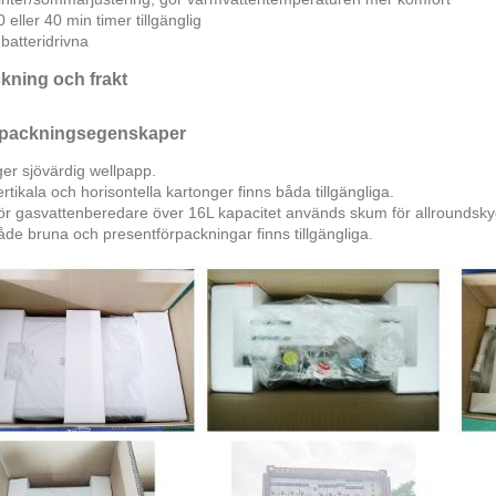
0 eller 40 min timer tillgänglig
 batteridrivna
kning och frakt
packningsegenskaper
ger sjövärdig wellpapp.
ertikala och horisontella kartonger finns båda tillgängliga.
ör gasvattenberedare över 16L kapacitet används skum för allroundskyd
åde bruna och presentförpackningar finns tillgängliga.