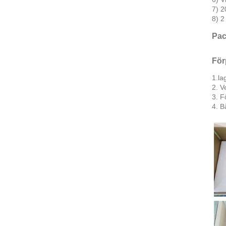
7) 2
8) 2
Pac
För
1.la
2. V
3. F
4. B