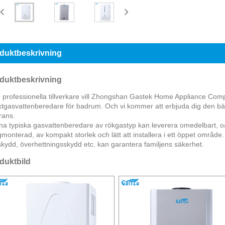
duktbeskrivning
duktbeskrivning
professionella tillverkare vill Zhongshan Gastek Home Appliance Compa
ktgasvattenberedare för badrum. Och vi kommer att erbjuda dig den bäs
rans.
a typiska gasvattenberedare av rökgastyp kan leverera omedelbart, oä
monterad, av kompakt storlek och lätt att installera i ett öppet områd
skydd, överhettningsskydd etc. kan garantera familjens säkerhet.
duktbild