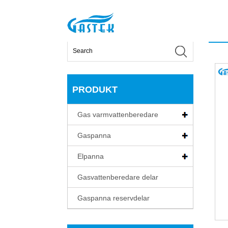
>
Produkt
>
Gas varmvattenberedare
>
Fan-Force
Hem
PRODUKT
Gas varmvattenberedare
Gaspanna
Elpanna
Gasvattenberedare delar
Gaspanna reservdelar