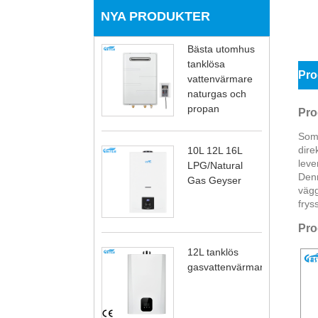
NYA PRODUKTER
Bästa utomhus
tanklösa
Pro
vattenvärmare
naturgas och
propan
Pro
Som 
dire
10L 12L 16L
leve
LPG/Natural
Denn
Gas Geyser
vägg
frys
Pro
12L tanklös
gasvattenvärmare