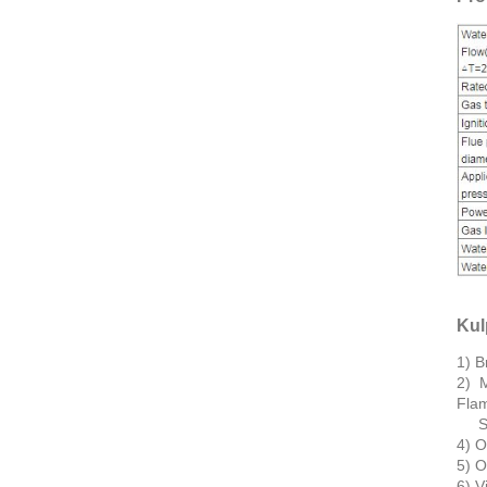
Kul
1) B
2) M
Fla
Skyd
4) O
5) O
6) V