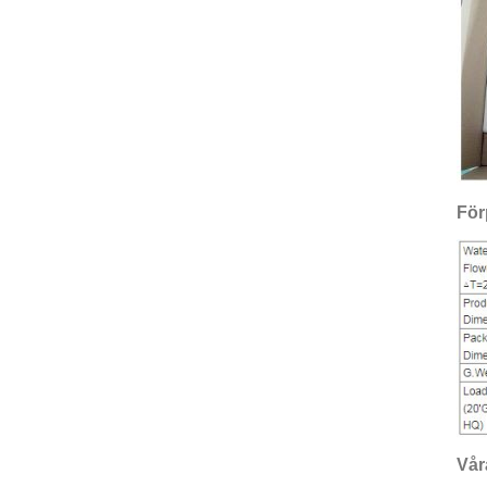
För
Vår