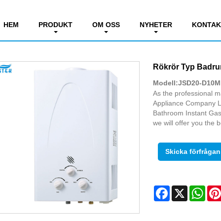
d Constant Temp. Gasvärmare
HEM
PRODUKT
OM OSS
NYHETER
KONTAK
Rökrör Typ Badr
Modell:JSD20-D10
As the professional
Appliance Company Li
Bathroom Instant Gas 
we will offer you the b
Skicka förfrågan
Facebook
X
Wha