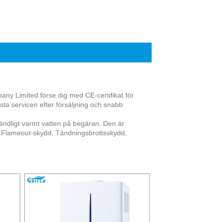
Live
ny Limited förse dig med CE-certifikat för
ta servicen efter försäljning och snabb
ndligt varmt vatten på begäran. Den är
e. Flameout-skydd, Tändningsbrottsskydd,