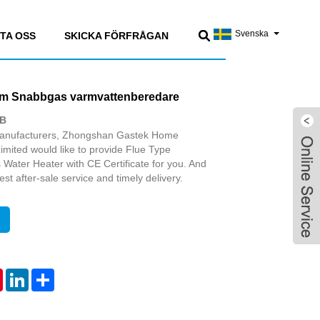
Svenska
TA OSS
SKICKA FÖRFRÅGAN
um Snabbgas varmvattenberedare
MB
 manufacturers, Zhongshan Gastek Home
mited would like to provide Flue Type
Water Heater with CE Certificate for you. And
est after-sale service and timely delivery.
tsApp
Pinterest
LinkedIn
Share