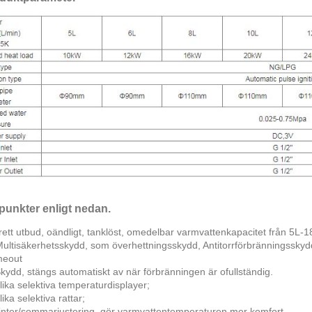
punkter enligt nedan.
rett utbud, oändligt, tanklöst, omedelbar varmvattenkapacitet från 5L-1
ultisäkerhetsskydd, som överhettningsskydd, Antitorrförbränningsskydd
meout
d, stängs automatiskt av när förbränningen är ofullständig.
lika selektiva temperaturdisplayer;
lika selektiva rattar;
inter/sommarjustering, gör varmvattentemperaturen mer komfort