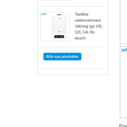
Tanklös
vattenvärmare
rökning typ 10L
12L 14L för
dusch
Alla nya produkter
Pro